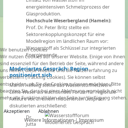
Einsatz von Wasserstoff im
energieintensiven Schmelzprozess der
Glasproduktion.
Hochschule Weserbergland (Hameln):
Prof. Dr. Peter Britz stellte ein
Sektorenkopplungskonzept für eine
Modellregion im ländlichen Raum vor:
Wasserstoff als Schlüssel zur integrierten
Wir benutzen Cookies
Energiewende.
Wir nutzen Cookies auf unserer Website. Einige von ihnen
sind essenziell für den Betrieb der Seite, während andere
Moderiertes Gespräch: Region
uns helfen, diese Website und die Nutzererfahrung zu
positioniert sich
verbessern (Tracking Cookies). Sie können selbst
entscheiden, ob Sie die Cookies zulassen möchten. Bitte
Martin Hellwig stellte das Wasserstoffnetzwerk
beachten Sie, dass bei einer Ablehnung womöglich nicht
Leine-Weser als wachsendes Forum für regionale
mehr alle Funktionalitäten der Seite zur Verfügung stehen.
Akteure vor. In einem moderierten Gespräch
diskutierten anschließend:
Akzeptieren
Ablehnen
Dr.
Weitere Informationen
|
Impressum
Jutta