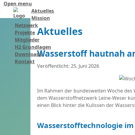
Open menu
Aktuelles
Mission
Netzwerk
Aktuelles
Projekte
Mitglieder
H2 Grundlagen
Wasserstoff hautnah a
Downloads
Kontakt
Details
Veröffentlicht: 25. Juni 2026
Im Rahmen der bundesweiten Woche des Was
dem Wasserstoffnetzwerk Leine-Weser kürzl
einen Blick hinter die Kulissen der Wassers
Wasserstofftechnologie im 